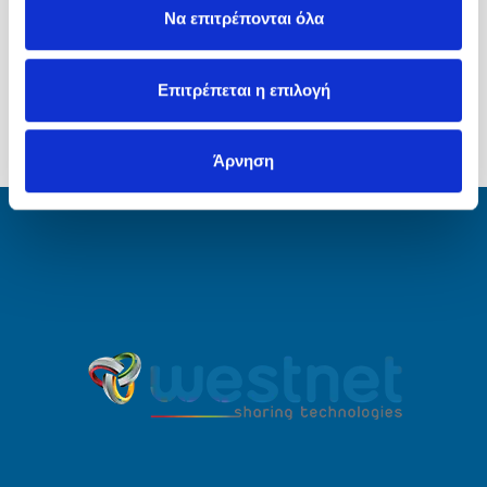
Να επιτρέπονται όλα
OFICJALNY DYSTRYBUTOR TOSHIBA W
EUROPIE
Επιτρέπεται η επιλογή
Άρνηση