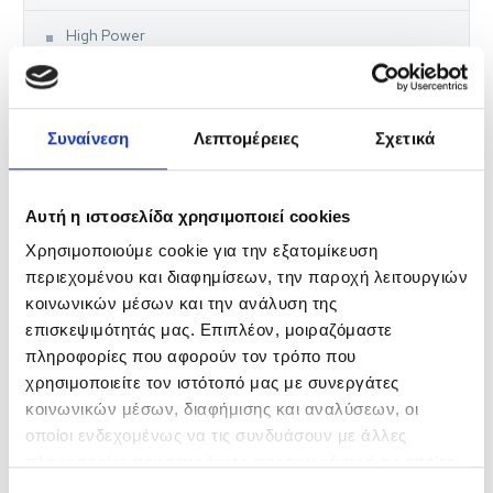
High Power
Entry Level
BATERIE CYNKOWE
Συναίνεση
Λεπτομέρειες
Σχετικά
Super Heavy Duty
Αυτή η ιστοσελίδα χρησιμοποιεί cookies
Heavy Duty
Χρησιμοποιούμε cookie για την εξατομίκευση
περιεχομένου και διαφημίσεων, την παροχή λειτουργιών
Economy Line
κοινωνικών μέσων και την ανάλυση της
επισκεψιμότητάς μας. Επιπλέον, μοιραζόμαστε
AKUMULATORY DO ŁADOWANIA
πληροφορίες που αφορούν τον τρόπο που
χρησιμοποιείτε τον ιστότοπό μας με συνεργάτες
AKUMULATORY DO ŁADOWANIA
κοινωνικών μέσων, διαφήμισης και αναλύσεων, οι
οποίοι ενδεχομένως να τις συνδυάσουν με άλλες
Chargers
πληροφορίες που τους έχετε παραχωρήσει ή τις οποίες
έχουν συλλέξει σε σχέση με την από μέρους σας χρήση