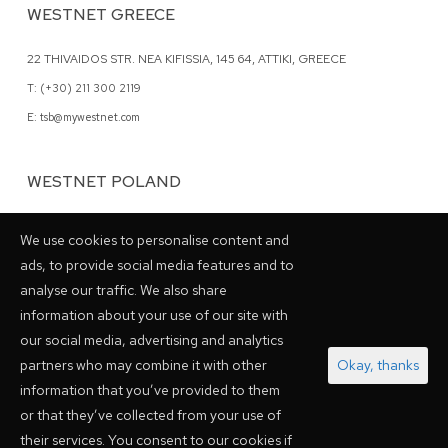
WESTNET GREECE
22 THIVAIDOS STR. NEA KIFISSIA, 145 64, ATTIKI, GREECE
T: (+30) 211 300 2119
E: tsb@mywestnet.com
WESTNET POLAND
62 GRZYBOWSKA STR., 00-844 WARSAW, POLAND
We use cookies to personalise content and
T: (+48) 798 028048
ads, to provide social media features and to
analyse our traffic. We also share
information about your use of our site with
our social media, advertising and analytics
ZWIĄZKI PARTNERSKIE
partners who may combine it with other
Okay, thanks
information that you’ve provided to them
or that they’ve collected from your use of
their services. You consent to our cookies if