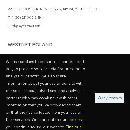
22 THIVAIDOS STR. NEA KIFISSIA, 145 64, ATTIKI, GREECE
T: (+30) 211 300 2119
E: tsb@mywestnet.com
WESTNET POLAND
62 GRZYBOWSKA STR., 00-844 WARSAW, POLAND
We use cookies to personalise content and
T: (+48) 798 028048
ads, to provide social media features and to
analyse our traffic. We also share
information about your use of our site with
our social media, advertising and analytics
ZWIĄZKI PARTNERSKIE
partners who may combine it with other
Okay, thanks
information that you’ve provided to them
or that they’ve collected from your use of
their services. You consent to our cookies if
you continue to use our website.
Find out
POLITYKA PRYWATNOŚCI