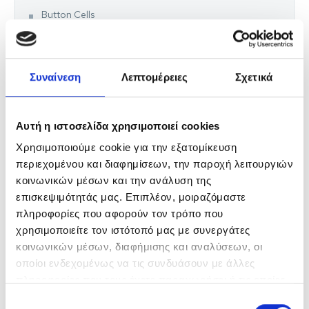
Button Cells
23A & 27A
Hearing Aids
Συναίνεση
Λεπτομέρειες
Σχετικά
CUSTOMIZED SOLUTIONS
Αυτή η ιστοσελίδα χρησιμοποιεί cookies
EnergiaNet
Χρησιμοποιούμε cookie για την εξατομίκευση
περιεχομένου και διαφημίσεων, την παροχή λειτουργιών
LATARKI
κοινωνικών μέσων και την ανάλυση της
επισκεψιμότητάς μας. Επιπλέον, μοιραζόμαστε
SMD A BULBS
πληροφορίες που αφορούν τον τρόπο που
χρησιμοποιείτε τον ιστότοπό μας με συνεργάτες
SMD CANDLE BULBS
κοινωνικών μέσων, διαφήμισης και αναλύσεων, οι
οποίοι ενδεχομένως να τις συνδυάσουν με άλλες
SMD GOLF BULBS
πληροφορίες που τους έχετε παραχωρήσει ή τις οποίες
έχουν συλλέξει σε σχέση με την από μέρους σας χρήση
Επιλογή