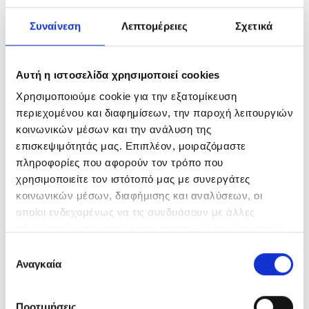
Συναίνεση
Λεπτομέρειες
Σχετικά
Heavy Duty
Economy Line
Αυτή η ιστοσελίδα χρησιμοποιεί cookies
AKUMULATORY DO ŁADOWANIA
Χρησιμοποιούμε cookie για την εξατομίκευση
περιεχομένου και διαφημίσεων, την παροχή λειτουργιών
AKUMULATORY DO ŁADOWANIA
κοινωνικών μέσων και την ανάλυση της
επισκεψιμότητάς μας. Επιπλέον, μοιραζόμαστε
Chargers
πληροφορίες που αφορούν τον τρόπο που
χρησιμοποιείτε τον ιστότοπό μας με συνεργάτες
BATERIE SPECJALISTYCZNE
κοινωνικών μέσων, διαφήμισης και αναλύσεων, οι
οποίοι ενδεχομένως να τις συνδυάσουν με άλλες
Button Cells
πληροφορίες που τους έχετε παραχωρήσει ή τις οποίες
έχουν συλλέξει σε σχέση με την από μέρους σας χρήση
Επιλογή
23A & 27A
των υπηρεσιών τους.
Αναγκαία
συγκατάθεσης
Hearing Aids
Προτιμήσεις