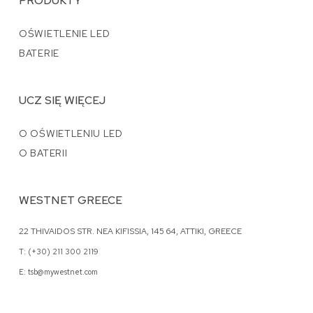
PRODUKTY
OŚWIETLENIE LED
BATERIE
UCZ SIĘ WIĘCEJ
O OŚWIETLENIU LED
O BATERII
WESTNET GREECE
22 THIVAIDOS STR. NEA KIFISSIA, 145 64, ATTIKI, GREECE
T: (+30) 211 300 2119
E: tsb@mywestnet.com