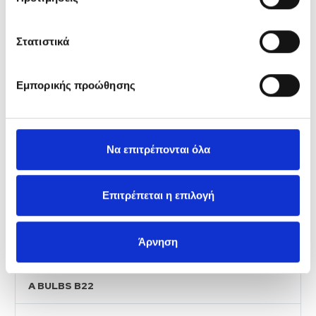
CUSTOMIZED SOLUTIONS
EnergiaNet
Στατιστικά
LATARKI
Εμπορικής προώθησης
SMD A BULBS
SMD CANDLE BULBS
Να επιτρέπονται όλα
SMD GOLF BULBS
Επιτρέπεται η επιλογή
SMD GU10 BULBS
Άρνηση
A BULBS E27
A BULBS B22