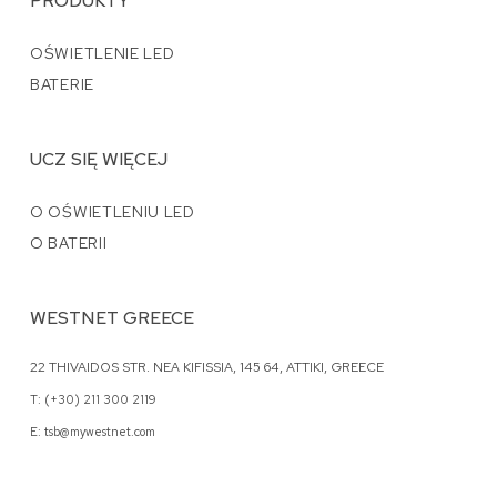
PRODUKTY
OŚWIETLENIE LED
BATERIE
UCZ SIĘ WIĘCEJ
O OŚWIETLENIU LED
O BATERII
WESTNET GREECE
22 THIVAIDOS STR. NEA KIFISSIA, 145 64, ATTIKI, GREECE
T: (+30) 211 300 2119
E: tsb@mywestnet.com