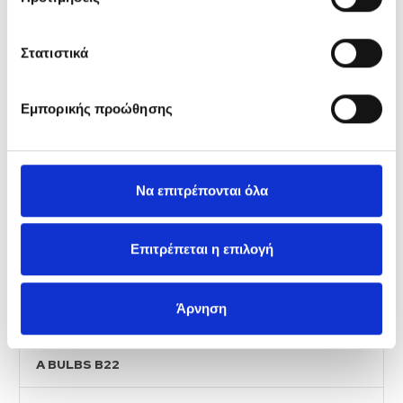
CUSTOMIZED SOLUTIONS
EnergiaNet
Στατιστικά
LATARKI
Εμπορικής προώθησης
SMD A BULBS
SMD CANDLE BULBS
Να επιτρέπονται όλα
SMD GOLF BULBS
Επιτρέπεται η επιλογή
SMD GU10 BULBS
Άρνηση
A BULBS E27
A BULBS B22