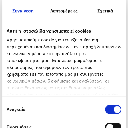
Συναίνεση
Λεπτομέρειες
Σχετικά
Heavy Duty
Economy Line
Αυτή η ιστοσελίδα χρησιμοποιεί cookies
AKUMULATORY DO ŁADOWANIA
Χρησιμοποιούμε cookie για την εξατομίκευση
περιεχομένου και διαφημίσεων, την παροχή λειτουργιών
AKUMULATORY DO ŁADOWANIA
κοινωνικών μέσων και την ανάλυση της
επισκεψιμότητάς μας. Επιπλέον, μοιραζόμαστε
Chargers
πληροφορίες που αφορούν τον τρόπο που
χρησιμοποιείτε τον ιστότοπό μας με συνεργάτες
BATERIE SPECJALISTYCZNE
κοινωνικών μέσων, διαφήμισης και αναλύσεων, οι
οποίοι ενδεχομένως να τις συνδυάσουν με άλλες
Button Cells
πληροφορίες που τους έχετε παραχωρήσει ή τις οποίες
έχουν συλλέξει σε σχέση με την από μέρους σας χρήση
Επιλογή
23A & 27A
των υπηρεσιών τους.
Αναγκαία
συγκατάθεσης
Hearing Aids
Προτιμήσεις