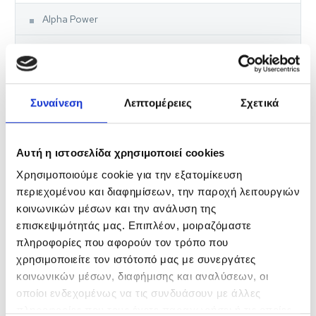
Alpha Power
High Power
Entry Level
Συναίνεση
Λεπτομέρειες
Σχετικά
BATERIE CYNKOWE
Super Heavy Duty
Αυτή η ιστοσελίδα χρησιμοποιεί cookies
Χρησιμοποιούμε cookie για την εξατομίκευση
Heavy Duty
περιεχομένου και διαφημίσεων, την παροχή λειτουργιών
κοινωνικών μέσων και την ανάλυση της
Economy Line
επισκεψιμότητάς μας. Επιπλέον, μοιραζόμαστε
πληροφορίες που αφορούν τον τρόπο που
AKUMULATORY DO ŁADOWANIA
χρησιμοποιείτε τον ιστότοπό μας με συνεργάτες
κοινωνικών μέσων, διαφήμισης και αναλύσεων, οι
AKUMULATORY DO ŁADOWANIA
οποίοι ενδεχομένως να τις συνδυάσουν με άλλες
πληροφορίες που τους έχετε παραχωρήσει ή τις οποίες
Chargers