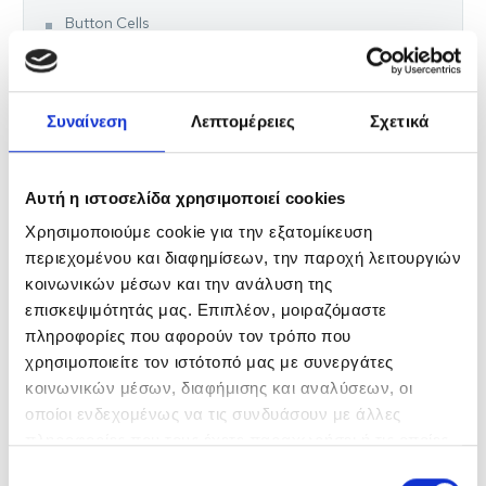
Button Cells
23A & 27A
Hearing Aids
Συναίνεση
Λεπτομέρειες
Σχετικά
CUSTOMIZED SOLUTIONS
Αυτή η ιστοσελίδα χρησιμοποιεί cookies
EnergiaNet
Χρησιμοποιούμε cookie για την εξατομίκευση
περιεχομένου και διαφημίσεων, την παροχή λειτουργιών
LATARKI
κοινωνικών μέσων και την ανάλυση της
επισκεψιμότητάς μας. Επιπλέον, μοιραζόμαστε
SMD A BULBS
πληροφορίες που αφορούν τον τρόπο που
χρησιμοποιείτε τον ιστότοπό μας με συνεργάτες
SMD CANDLE BULBS
κοινωνικών μέσων, διαφήμισης και αναλύσεων, οι
οποίοι ενδεχομένως να τις συνδυάσουν με άλλες
SMD GOLF BULBS
πληροφορίες που τους έχετε παραχωρήσει ή τις οποίες
έχουν συλλέξει σε σχέση με την από μέρους σας χρήση
Επιλογή