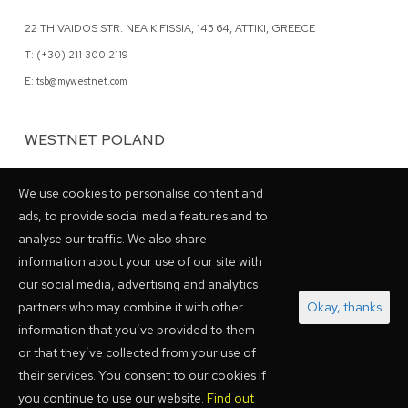
22 THIVAIDOS STR. NEA KIFISSIA, 145 64, ATTIKI, GREECE
T: (+30) 211 300 2119
E: tsb@mywestnet.com
WESTNET POLAND
62 GRZYBOWSKA STR., 00-844 WARSAW, POLAND
We use cookies to personalise content and
T: (+48) 798 028048
ads, to provide social media features and to
analyse our traffic. We also share
information about your use of our site with
our social media, advertising and analytics
ZWIĄZKI PARTNERSKIE
partners who may combine it with other
Okay, thanks
information that you’ve provided to them
or that they’ve collected from your use of
their services. You consent to our cookies if
you continue to use our website.
Find out
POLITYKA PRYWATNOŚCI