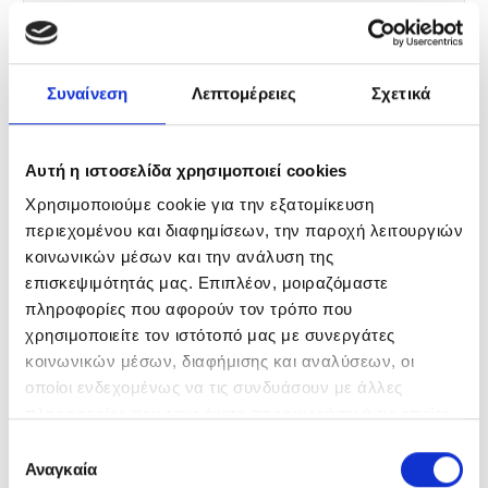
23A & 27A
Hearing Aids
Συναίνεση
Λεπτομέρειες
Σχετικά
CUSTOMIZED SOLUTIONS
EnergiaNet
Αυτή η ιστοσελίδα χρησιμοποιεί cookies
Χρησιμοποιούμε cookie για την εξατομίκευση
LATARKI
περιεχομένου και διαφημίσεων, την παροχή λειτουργιών
κοινωνικών μέσων και την ανάλυση της
SMD A BULBS
επισκεψιμότητάς μας. Επιπλέον, μοιραζόμαστε
πληροφορίες που αφορούν τον τρόπο που
SMD CANDLE BULBS
χρησιμοποιείτε τον ιστότοπό μας με συνεργάτες
κοινωνικών μέσων, διαφήμισης και αναλύσεων, οι
SMD GOLF BULBS
οποίοι ενδεχομένως να τις συνδυάσουν με άλλες
πληροφορίες που τους έχετε παραχωρήσει ή τις οποίες
SMD GU10 BULBS
έχουν συλλέξει σε σχέση με την από μέρους σας χρήση
Επιλογή
των υπηρεσιών τους.
Αναγκαία
συγκατάθεσης