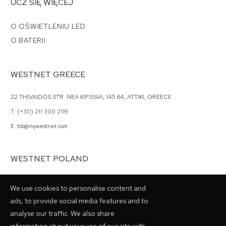
UCZ SIĘ WIĘCEJ
O OŚWIETLENIU LED
O BATERII
WESTNET GREECE
22 THIVAIDOS STR. NEA KIFISSIA, 145 64, ATTIKI, GREECE
T: (+30) 211 300 2119
E: tsb@mywestnet.com
WESTNET POLAND
62 GRZYBOWSKA STR., 00-844 WARSAW, POLAND
We use cookies to personalise content and
T: (+48) 798 028048
ads, to provide social media features and to
analyse our traffic. We also share