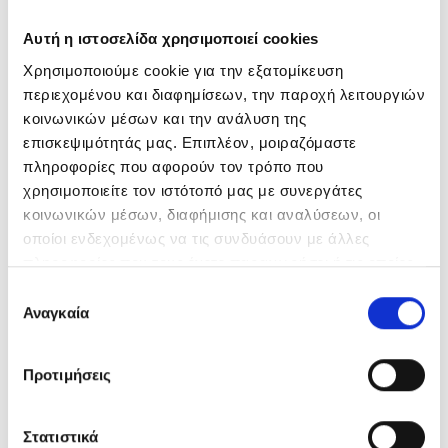
GOLF BULBS E27
Αυτή η ιστοσελίδα χρησιμοποιεί cookies
SMD A BULBS DIM
Χρησιμοποιούμε cookie για την εξατομίκευση
περιεχομένου και διαφημίσεων, την παροχή λειτουργιών
SMD CANDLE BULBS DIM
κοινωνικών μέσων και την ανάλυση της
επισκεψιμότητάς μας. Επιπλέον, μοιραζόμαστε
πληροφορίες που αφορούν τον τρόπο που
SMD GOLF BULBS DIM
χρησιμοποιείτε τον ιστότοπό μας με συνεργάτες
κοινωνικών μέσων, διαφήμισης και αναλύσεων, οι
SMD GU10 BULBS DIM
οποίοι ενδεχομένως να τις συνδυάσουν με άλλες
πληροφορίες που τους έχετε παραχωρήσει ή τις οποίες
CANDLE BULBS E14 DIM
έχουν συλλέξει σε σχέση με την από μέρους σας χρήση
Επιλογή
των υπηρεσιών τους.
Αναγκαία
συγκατάθεσης
CANDLE BULBS E27 DIM
GOLF BULBS E14 DIM
Προτιμήσεις
GOLF BULBS E27 DIM
Στατιστικά