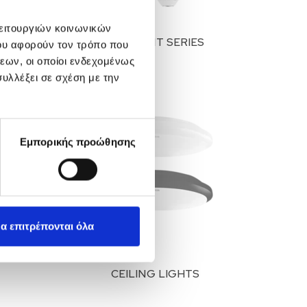
λειτουργιών κοινωνικών
IES
FILAMENT SERIES
ου αφορούν τον τρόπο που
εων, οι οποίοι ενδεχομένως
υλλέξει σε σχέση με την
Εμπορικής προώθησης
α επιτρέπονται όλα
CEILING LIGHTS