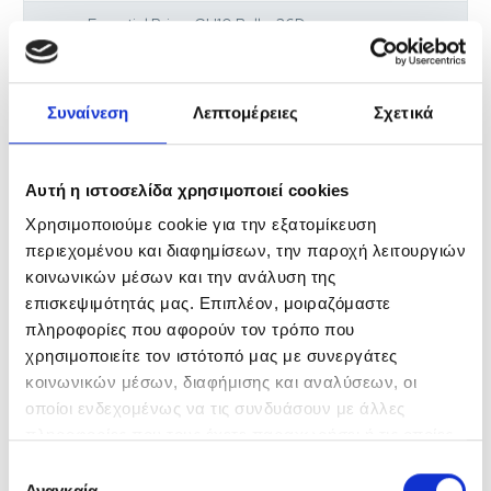
Essential Prime GU10 Bulbs 36D
Essential Prime GU10 Bulbs 120D
Συναίνεση
Λεπτομέρειες
Σχετικά
FILAMENT SERIES
Filament Bulbs Non-Dimmable
Αυτή η ιστοσελίδα χρησιμοποιεί cookies
Filament A Bulbs
Χρησιμοποιούμε cookie για την εξατομίκευση
περιεχομένου και διαφημίσεων, την παροχή λειτουργιών
Filament Candle Bulbs
κοινωνικών μέσων και την ανάλυση της
επισκεψιμότητάς μας. Επιπλέον, μοιραζόμαστε
Filament Candle Bulbs C35
πληροφορίες που αφορούν τον τρόπο που
Filament Candle Bulbs CF35
χρησιμοποιείτε τον ιστότοπό μας με συνεργάτες
κοινωνικών μέσων, διαφήμισης και αναλύσεων, οι
Filament Golf Bulbs
οποίοι ενδεχομένως να τις συνδυάσουν με άλλες
πληροφορίες που τους έχετε παραχωρήσει ή τις οποίες
Filament Golf Bulbs E14
έχουν συλλέξει σε σχέση με την από μέρους σας χρήση
Επιλογή
Filament Golf Bulbs E27
των υπηρεσιών τους.
Αναγκαία