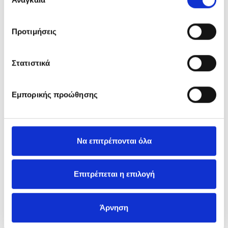
συγκατάθεσης
Filament G95 Bulbs
Προτιμήσεις
Filament ST64 Bulbs
Filament T25 Bulbs
Στατιστικά
Filament Bulbs Dimmable
Εμπορικής προώθησης
Filament A Bulbs DIM
Filament Candle Bulbs DIM
Να επιτρέπονται όλα
Filament Golf Bulbs DIM
Filament G95 Bulbs DIM
Επιτρέπεται η επιλογή
Filament ST64 Bulbs DIM
Άρνηση
TUBES