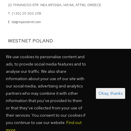
22 THIVAIDOS STR. NEA KIFISSIA, 145 64, ATTIKI, GREECE
T: (+30) 211 300 2119
E: tsb@mywestnet.com
WESTNET POLAND
62 GRZYBOWSKA STR., 00-844 WARSAW, POLAND
We use cookies to personalise content and
T: (+48) 798 028048
ads, to provide social media features and to
analyse our traffic. We also share
information about your use of our site with
our social media, advertising and analytics
PARTNERSHIPS
partners who may combine it with other
Okay, thanks
information that you’ve provided to them
or that they’ve collected from your use of
their services. You consent to our cookies if
you continue to use our website.
Find out
more.