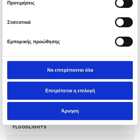
Προτιμήσεις
Filament T25 Bulbs
Filament Bulbs Dimmable
Στατιστικά
Filament A Bulbs DIM
Εμπορικής προώθησης
Filament Candle Bulbs DIM
Filament Golf Bulbs DIM
Να επιτρέπονται όλα
Filament G95 Bulbs DIM
Filament ST64 Bulbs DIM
Επιτρέπεται η επιλογή
TUBES
Άρνηση
T8 Bulbs
FLOODLIGHTS