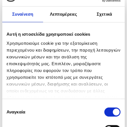
FILAMENT SERIES
Συναίνεση
Λεπτομέρειες
Σχετικά
Filament Bulbs Non-Dimmable
Filament A Bulbs
Αυτή η ιστοσελίδα χρησιμοποιεί cookies
Filament Candle Bulbs
Χρησιμοποιούμε cookie για την εξατομίκευση
περιεχομένου και διαφημίσεων, την παροχή λειτουργιών
Filament Candle Bulbs C35
κοινωνικών μέσων και την ανάλυση της
Filament Candle Bulbs CF35
επισκεψιμότητάς μας. Επιπλέον, μοιραζόμαστε
πληροφορίες που αφορούν τον τρόπο που
Filament Golf Bulbs
χρησιμοποιείτε τον ιστότοπό μας με συνεργάτες
κοινωνικών μέσων, διαφήμισης και αναλύσεων, οι
Filament Golf Bulbs E14
οποίοι ενδεχομένως να τις συνδυάσουν με άλλες
Filament Golf Bulbs E27
πληροφορίες που τους έχετε παραχωρήσει ή τις οποίες
έχουν συλλέξει σε σχέση με την από μέρους σας χρήση
Επιλογή
Filament G95 Bulbs
των υπηρεσιών τους.
Αναγκαία
συγκατάθεσης
Filament ST64 Bulbs