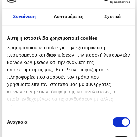
Συναίνεση
Λεπτομέρειες
Σχετικά
Αυτή η ιστοσελίδα χρησιμοποιεί cookies
Χρησιμοποιούμε cookie για την εξατομίκευση
περιεχομένου και διαφημίσεων, την παροχή λειτουργιών
κοινωνικών μέσων και την ανάλυση της
επισκεψιμότητάς μας. Επιπλέον, μοιραζόμαστε
πληροφορίες που αφορούν τον τρόπο που
χρησιμοποιείτε τον ιστότοπό μας με συνεργάτες
κοινωνικών μέσων, διαφήμισης και αναλύσεων, οι
23A & 27A
οποίοι ενδεχομένως να τις συνδυάσουν με άλλες
πληροφορίες που τους έχετε παραχωρήσει ή τις οποίες
έχουν συλλέξει σε σχέση με την από μέρους σας χρήση
Επιλογή
των υπηρεσιών τους.
Αναγκαία
συγκατάθεσης