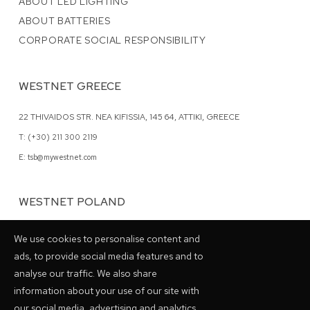
ABOUT LED LIGHTING
ABOUT BATTERIES
CORPORATE SOCIAL RESPONSIBILITY
WESTNET GREECE
22 THIVAIDOS STR. NEA KIFISSIA, 145 64, ATTIKI, GREECE
T: (+30) 211 300 2119
E: tsb@mywestnet.com
WESTNET POLAND
62 GRZYBOWSKA STR., 00-844 WARSAW, POLAND
We use cookies to personalise content and
T: (+48) 798 028048
ads, to provide social media features and to
analyse our traffic. We also share
information about your use of our site with
our social media, advertising and analytics