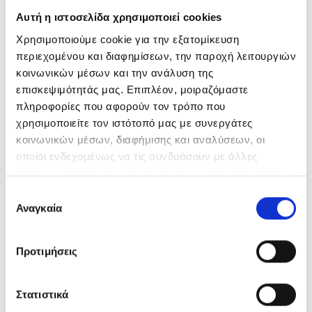
Golf Bulbs E14 DIM
Αυτή η ιστοσελίδα χρησιμοποιεί cookies
Χρησιμοποιούμε cookie για την εξατομίκευση
Golf Bulbs E27 DIM
περιεχομένου και διαφημίσεων, την παροχή λειτουργιών
κοινωνικών μέσων και την ανάλυση της
SMD GU10 Bulbs DIM
επισκεψιμότητάς μας. Επιπλέον, μοιραζόμαστε
GU10 Bulbs 5W DIM
πληροφορίες που αφορούν τον τρόπο που
χρησιμοποιείτε τον ιστότοπό μας με συνεργάτες
GU10 Bulbs 7W DIM
κοινωνικών μέσων, διαφήμισης και αναλύσεων, οι
οποίοι ενδεχομένως να τις συνδυάσουν με άλλες
ESSENTIAL PRIME SERIES
πληροφορίες που τους έχετε παραχωρήσει ή τις οποίες
έχουν συλλέξει σε σχέση με την από μέρους σας χρήση
Επιλογή
Essential Prime A Bulbs
των υπηρεσιών τους.
Αναγκαία
συγκατάθεσης
Essential Prime A Bulbs E27
Προτιμήσεις
Essential Prime Candle Bulbs
Essential Prime Candle Bulbs E14
Στατιστικά