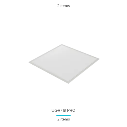
2 items
UGR<19 PRO
2 items