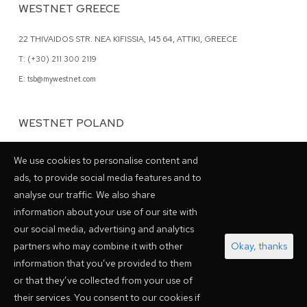
WESTNET GREECE
22 THIVAIDOS STR. NEA KIFISSIA, 145 64, ATTIKI, GREECE
T: (+30) 211 300 2119
E: tsb@mywestnet.com
WESTNET POLAND
62 GRZYBOWSKA STR., 00-844 WARSAW, POLAND
We use cookies to personalise content and
T: (+48) 798 028048
ads, to provide social media features and to
analyse our traffic. We also share
information about your use of our site with
our social media, advertising and analytics
PARTNERSHIPS
partners who may combine it with other
Okay, thanks
information that you’ve provided to them
or that they’ve collected from your use of
their services. You consent to our cookies if