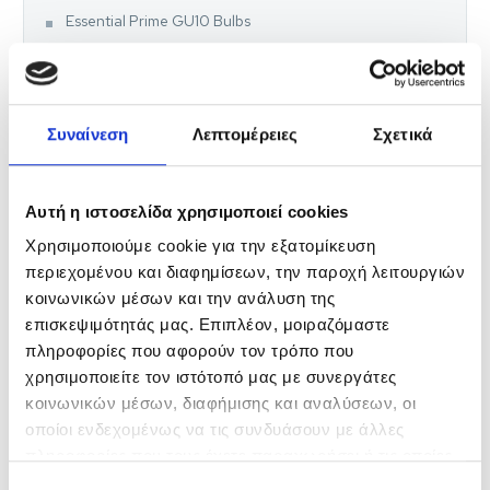
Essential Prime GU10 Bulbs
Essential Prime GU10 Bulbs 36D
Essential Prime GU10 Bulbs 120D
Συναίνεση
Λεπτομέρειες
Σχετικά
FILAMENT SERIES
Αυτή η ιστοσελίδα χρησιμοποιεί cookies
Filament Bulbs Non-Dimmable
Χρησιμοποιούμε cookie για την εξατομίκευση
Filament A Bulbs
περιεχομένου και διαφημίσεων, την παροχή λειτουργιών
κοινωνικών μέσων και την ανάλυση της
Filament Candle Bulbs
επισκεψιμότητάς μας. Επιπλέον, μοιραζόμαστε
Filament Candle Bulbs C35
πληροφορίες που αφορούν τον τρόπο που
χρησιμοποιείτε τον ιστότοπό μας με συνεργάτες
Filament Candle Bulbs CF35
κοινωνικών μέσων, διαφήμισης και αναλύσεων, οι
οποίοι ενδεχομένως να τις συνδυάσουν με άλλες
Filament Golf Bulbs
πληροφορίες που τους έχετε παραχωρήσει ή τις οποίες
έχουν συλλέξει σε σχέση με την από μέρους σας χρήση
Filament Golf Bulbs E14
Επιλογή