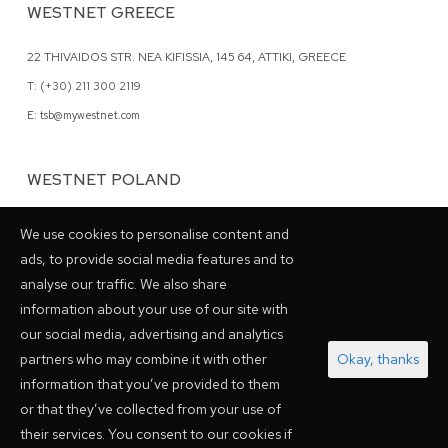
WESTNET GREECE
22 THIVAIDOS STR. NEA KIFISSIA, 145 64, ATTIKI, GREECE
T: (+30) 211 300 2119
E: tsb@mywestnet.com
WESTNET POLAND
62 GRZYBOWSKA STR., 00-844 WARSAW, POLAND
We use cookies to personalise content and
T: (+48) 798 028048
ads, to provide social media features and to
analyse our traffic. We also share
information about your use of our site with
our social media, advertising and analytics
PARTNERSHIPS
partners who may combine it with other
Okay, thanks
information that you’ve provided to them
or that they’ve collected from your use of
their services. You consent to our cookies if