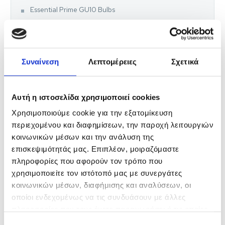
Essential Prime GU10 Bulbs
Essential Prime GU10 Bulbs 36D
Essential Prime GU10 Bulbs 120D
Συναίνεση
Λεπτομέρειες
Σχετικά
FILAMENT SERIES
Αυτή η ιστοσελίδα χρησιμοποιεί cookies
Filament Bulbs Non-Dimmable
Χρησιμοποιούμε cookie για την εξατομίκευση
Filament A Bulbs
περιεχομένου και διαφημίσεων, την παροχή λειτουργιών
κοινωνικών μέσων και την ανάλυση της
Filament Candle Bulbs
επισκεψιμότητάς μας. Επιπλέον, μοιραζόμαστε
Filament Candle Bulbs C35
πληροφορίες που αφορούν τον τρόπο που
χρησιμοποιείτε τον ιστότοπό μας με συνεργάτες
Filament Candle Bulbs CF35
κοινωνικών μέσων, διαφήμισης και αναλύσεων, οι
οποίοι ενδεχομένως να τις συνδυάσουν με άλλες
Filament Golf Bulbs
πληροφορίες που τους έχετε παραχωρήσει ή τις οποίες
έχουν συλλέξει σε σχέση με την από μέρους σας χρήση
Filament Golf Bulbs E14
Επιλογή